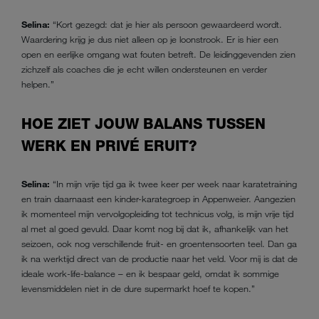
Selina:
“Kort gezegd: dat je hier als persoon gewaardeerd wordt.
Waardering krijg je dus niet alleen op je loonstrook. Er is hier een
open en eerlijke omgang wat fouten betreft. De leidinggevenden zien
zichzelf als coaches die je echt willen ondersteunen en verder
helpen.”
HOE ZIET JOUW BALANS TUSSEN
WERK EN PRIVÉ ERUIT?
Selina:
“In mijn vrije tijd ga ik twee keer per week naar karatetraining
en train daarnaast een kinder-karategroep in Appenweier. Aangezien
ik momenteel mijn vervolgopleiding tot technicus volg, is mijn vrije tijd
al met al goed gevuld. Daar komt nog bij dat ik, afhankelijk van het
seizoen, ook nog verschillende fruit- en groentensoorten teel. Dan ga
ik na werktijd direct van de productie naar het veld. Voor mij is dat de
ideale work-life-balance – en ik bespaar geld, omdat ik sommige
levensmiddelen niet in de dure supermarkt hoef te kopen.”