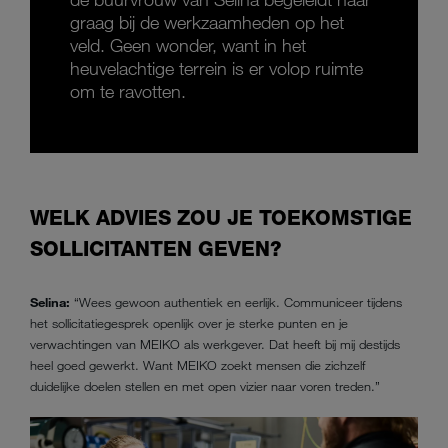
graag bij de werkzaamheden op het
veld. Geen wonder, want in het
heuvelachtige terrein is er volop ruimte
om te ravotten.
WELK ADVIES ZOU JE TOEKOMSTIGE
SOLLICITANTEN GEVEN?
Selina:
“Wees gewoon authentiek en eerlijk. Communiceer tijdens
het sollicitatiegesprek openlijk over je sterke punten en je
verwachtingen van MEIKO als werkgever. Dat heeft bij mij destijds
heel goed gewerkt. Want MEIKO zoekt mensen die zichzelf
duidelijke doelen stellen en met open vizier naar voren treden.”