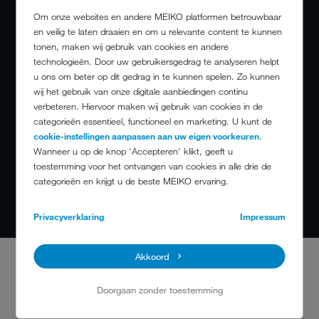
Om onze websites en andere MEIKO platformen betrouwbaar
en veilig te laten draaien en om u relevante content te kunnen
tonen, maken wij gebruik van cookies en andere
technologieën. Door uw gebruikersgedrag te analyseren helpt
u ons om beter op dit gedrag in te kunnen spelen. Zo kunnen
wij het gebruik van onze digitale aanbiedingen continu
MEIKO is voor mij zeker geen doorsnee-
verbeteren. Hiervoor maken wij gebruik van cookies in de
werkgever. Ik voel me hier erg goed op mijn
categorieën essentieel, functioneel en marketing. U kunt de
cookie-instellingen aanpassen aan uw eigen voorkeuren
.
plek en voel me gewaardeerd. Daarom ben ik
Wanneer u op de knop 'Accepteren' klikt, geeft u
gepassioneerd om het bedrijf verder te
toestemming voor het ontvangen van cookies in alle drie de
helpen met mijn voorstellen en ideeën.
categorieën en krijgt u de beste MEIKO ervaring.
Privacyverklaring
Impressum
Akkoord
WAT MAAKT MEIKO VOOR JOU
Doorgaan zonder toestemming
BIJZONDER?