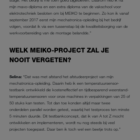
stage. Het bedrijf is me toen goed bijgebleven. Daarom heb ik na
mijn mavo-diploma en een extra diploma van de vakschool voor
elektrotechniek besloten om bij MEIKO te beginnen. Zo kon ik vanaf
september 2017 eerst mijn mechatronica-opleiding bij het bedrijf
volgen, voordat ik via een tussenstap bij de kwaliteitsborging van de
werkvoorbereiding van de montage belandde.”
WELK MEIKO-PROJECT ZAL JE
NOOIT VERGETEN?
Selina:
“Dat was met afstand het afstudeerproject van mijn
mechatronica-opleiding. Daarin heb ik een temperatuursensor-
testbank ontwikkeld die kosteneffectief en tijdbesparend weerstand-
temperatuursensoren voor onze machines in verpakkingen van 25 of
50 stuks kan testen. Tot dan toe konden altijd maar twee
onderdelen parallel worden getest, waarbij het testproces ten minste
5 minuten duurde. Dit testbankconcept, dat ik van A tot Z mocht
ontwikkelen en implementeren, wordt nu nog steeds bij veel
projecten toegepast. Daar ben ik toch wel een beetje trots op.”