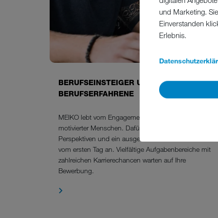
digitalen Angebote
und Marketing. Si
Einverstanden klic
Erlebnis.
Datenschutzerklä
BERUFSEINSTEIGER UND
BERUFSERFAHRENE
MEIKO lebt vom Engagement und der Kreativität
motivierter Menschen. Dafür bieten wir exzellente
Perspektiven und ein ausgezeichnetes Miteinander
vom ersten Tag an. Vielfältige Aufgabenbereiche mit
zahlreichen Karrierechancen warten auf Ihre
Bewerbung.