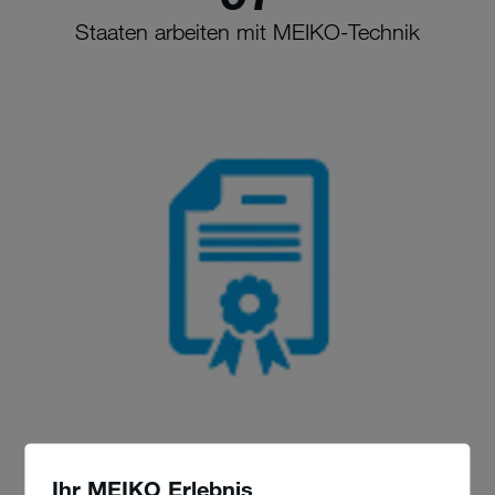
Staaten arbeiten mit MEIKO-Technik
837
Ihr MEIKO Erlebnis