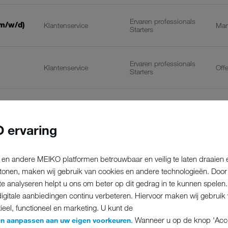
Ervaren professionals
m/w/d)
Klantenservice
Ma
Starters
Ervaren professionals
Klantenservice
Off
Starters
Esc
Starters
/w/d)
Klantenservice
Nie
Ervaren professionals
Mit
 ervaring
Esc
en andere MEIKO platformen betrouwbaar en veilig te laten draaien 
Starters
(m/w/d)
Klantenservice
Nie
Ervaren professionals
 tonen, maken wij gebruik van cookies en andere technologieën. Doo
Mit
e analyseren helpt u ons om beter op dit gedrag in te kunnen spelen.
igitale aanbiedingen continu verbeteren. Hiervoor maken wij gebruik 
Lan
ieel, functioneel en marketing. U kunt de
ng
Ervaren professionals
Klantenservice
Nie
Starters
. Wanneer u op de knop 'Acce
gen aanpassen aan uw eigen voorkeuren
Mit