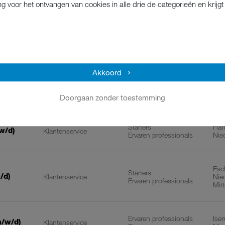
g voor het ontvangen van cookies in alle drie de categorieën en krij
ung
Starters
Man
Klantenservice
Ervaren professionals
Nie
Akkoord
Lan
Starters
(m/w/d)
Klantenservice
Nie
Ervaren professionals
Mit
Doorgaan zonder toestemming
Starters
Ham
w/d)
Klantenservice
Ervaren professionals
Nie
Esc
Starters
/d)
Klantenservice
Nie
Ervaren professionals
Mit
Ervaren professionals
Ise
m/w/d)
Klantenservice