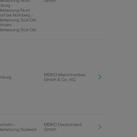
derlassung Nord
GmbH
burg -
derlassung Nord
orf bei Nürnberg -
derlassung Süd-Ost
hheim -
derlassung Süd-Ost
MEIKO Maschinenbau
enburg
GmbH & Co. KG
nheim -
MEIKO Deutschland
derlassung Südwest
GmbH