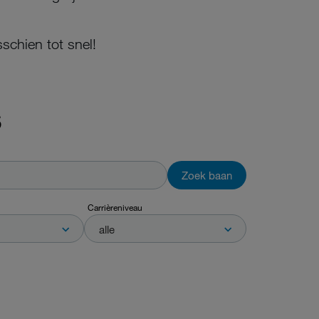
schien tot snel!
S
Zoek baan
Carrièreniveau
alle