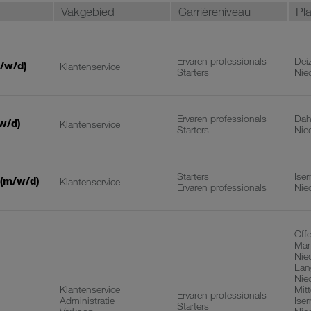
Vakgebied
Carrièreniveau
Pl
Ervaren professionals
Deiz
/w/d)
Klantenservice
Starters
Nie
Ervaren professionals
Dah
w/d)
Klantenservice
Starters
Nie
Starters
Ise
(m/w/d)
Klantenservice
Ervaren professionals
Nie
Off
Man
Nie
Lan
Nie
Klantenservice
Mit
Ervaren professionals
Administratie
Ise
Starters