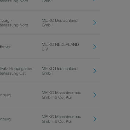
derlassung Nord
GmbH
burg -
MEIKO Deutschland
derlassung Nord
GmbH
MEIKO NEDERLAND
dhoven
B.V.
lwitz-Hoppegarten -
MEIKO Deutschland
derlassung Ost
GmbH
MEIKO Maschinenbau
enburg
GmbH & Co. KG
MEIKO Maschinenbau
enburg
GmbH & Co. KG