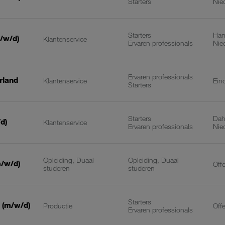
Starters
Nie
Starters
Ham
/w/d)
Klantenservice
Ervaren professionals
Nie
Ervaren professionals
rland
Klantenservice
Ein
Starters
Starters
Dah
d)
Klantenservice
Ervaren professionals
Nie
Opleiding, Duaal
Opleiding, Duaal
m/w/d)
Off
studeren
studeren
Starters
 (m/w/d)
Productie
Off
Ervaren professionals