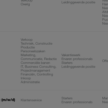
Verkoop
Nie
Leidinggevende positie
Overig
Ham
Nie
Altd
Nie
Puc
Nie
Verkoop
Techniek, Constructie
Productie
Personeelszaken
Marketing,
Vakantiewerk
Communicatie, Redactie
Ervaren professionals
Off
Commerciële banen
Starters
IT, Business Consulting,
Leidinggevende positie
Projectmanagement
Financiën, Controlling
Inkoop
Administratie
Starters
Man
 (m/w/d)
Klantenservice
Ervaren professionals
Nie