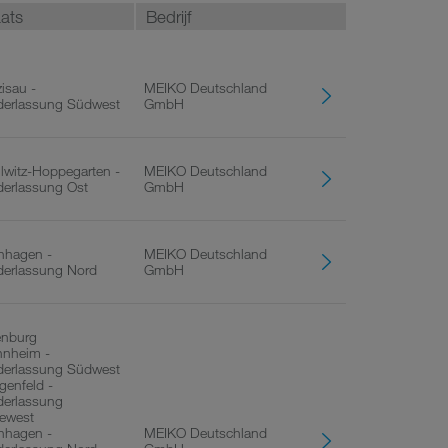
aats
Bedrijf
isau -
MEIKO Deutschland
derlassung Südwest
GmbH
lwitz-Hoppegarten -
MEIKO Deutschland
derlassung Ost
GmbH
rnhagen -
MEIKO Deutschland
derlassung Nord
GmbH
enburg
nheim -
derlassung Südwest
genfeld -
derlassung
tewest
rnhagen -
MEIKO Deutschland