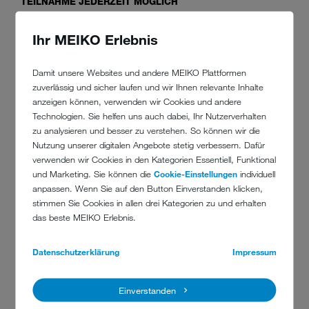
TEILNAHME JEDERZEIT MÖGLICH
Veranstaltungsort: online
Ihr MEIKO Erlebnis
Damit unsere Websites und andere MEIKO Plattformen
zuverlässig und sicher laufen und wir Ihnen relevante Inhalte
MEIKO-KONTO SCHON VORHANDEN?
anzeigen können, verwenden wir Cookies und andere
Technologien. Sie helfen uns auch dabei, Ihr Nutzerverhalten
zu analysieren und besser zu verstehen. So können wir die
Jetzt anmelden
Nutzung unserer digitalen Angebote stetig verbessern. Dafür
verwenden wir Cookies in den Kategorien Essentiell, Funktional
MEIKO-KONTO REGISTRIEREN
und Marketing. Sie können die
Cookie-Einstellungen
individuell
anpassen. Wenn Sie auf den Button Einverstanden klicken,
Neu registrieren
stimmen Sie Cookies in allen drei Kategorien zu und erhalten
das beste MEIKO Erlebnis.
Datenschutzerklärung
Impressum
Sie haben Fragen oder Bedarf an weiteren Schulungen?
Sie können uns gerne telefonisch unter der +49 781 203-4300
Einverstanden
kontaktieren oder schreiben Sie uns eine E-Mail an