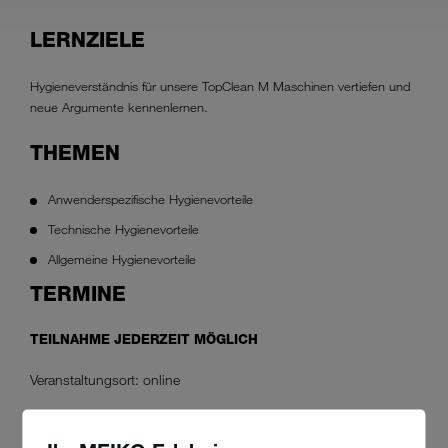
LERNZIELE
Hygieneverständnis für unsere TopClean M Maschinen vertiefen und
neue Argumente kennenlernen.
THEMEN
Anwenderspezifische Hygienevorteile
Technische Hygienevorteile
Allgemeine Hygienevorteile
TERMINE
TEILNAHME JEDERZEIT MÖGLICH
Veranstaltungsort: online