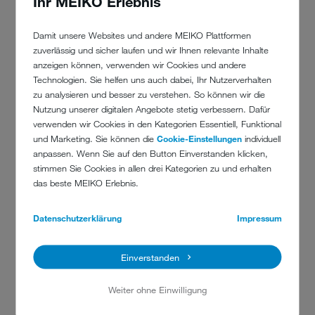
Ihr MEIKO Erlebnis
MEIKO-KONTO SCHON VORHANDEN?
Damit unsere Websites und andere MEIKO Plattformen
zuverlässig und sicher laufen und wir Ihnen relevante Inhalte
Jetzt anmelden
anzeigen können, verwenden wir Cookies und andere
Technologien. Sie helfen uns auch dabei, Ihr Nutzerverhalten
MEIKO-KONTO REGISTRIEREN
zu analysieren und besser zu verstehen. So können wir die
Nutzung unserer digitalen Angebote stetig verbessern. Dafür
Neu registrieren
verwenden wir Cookies in den Kategorien Essentiell, Funktional
und Marketing. Sie können die
Cookie-Einstellungen
individuell
anpassen. Wenn Sie auf den Button Einverstanden klicken,
stimmen Sie Cookies in allen drei Kategorien zu und erhalten
das beste MEIKO Erlebnis.
Sie haben Fragen oder Bedarf an weiteren Schulungen?
Sie können uns gerne telefonisch unter der +49 781 203-4300
Datenschutzerklärung
Impressum
kontaktieren oder schreiben Sie uns eine E-Mail an
academy@meiko-global.com
– wir melden uns gerne bei Ihnen.
Einverstanden
Weiter ohne Einwilligung