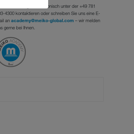
e können uns gerne telefonisch unter der +49 781
3-4300 kontaktieren oder schreiben Sie uns eine E-
ail an
academy@meiko-global.com
– wir melden
s gerne bei Ihnen.