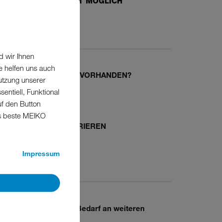
EILNAHME JEDERZEIT MÖGLICH
ranstaltungsort: online
d wir Ihnen
e helfen uns auch
EIKO-KONTO SCHON VORHANDEN?
utzung unserer
entiell, Funktional
Jetzt anmelden
uf den Button
as beste MEIKO
EIKO-KONTO REGISTRIEREN
Neu registrieren
Impressum
ie haben Fragen oder Bedarf an weiteren
chulungen?