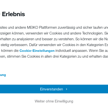
T
desee utilizar el tiempo de forma productiva es el uso que va
 en línea invita, en primer lugar, a que los participantes
Ve
 Erlebnis
e anoten en qué se ha empleado cada hora del tiempo laboral
 continuación, como base para el aprendizaje de métodos
oro, la acumulación, los bloques de tiempo y la priorización
ites und andere MEIKO Plattformen zuverlässig und sicher laufen un
en que los participantes aprendan a gestionar su tiempo de una
 anzeigen können, verwenden wir Cookies und andere Technologien. Si
 equipo. Este módulo de formación virtual también aporta una
M
erhalten zu analysieren und besser zu verstehen. So können wir die N
les.
 stetig verbessern. Dafür verwenden wir Cookies in den Kategorien Ess
e können die
individuell anpassen. Wenn Sie a
Cookie-Einstellungen
ken, stimmen Sie Cookies in allen drei Kategorien zu und erhalten d
M
el tiempo
los
rung
Einverstanden
empo
Weiter ohne Einwilligung
S
trabajo
S