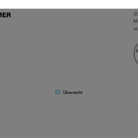
Si
20
MER
M
un
Übersicht