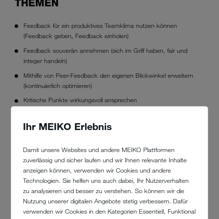
THEMEN
Feedback für ein produktives Teamklima nutzen können
(Feedback geben, Feedback einholen)
Feedback souverän annehmen (sich im Griff haben, fair und
integer handeln)
Mithilfe von Peer-Feedback den eigenen Blickwinkel erweitern
(kontinuierlich optimieren)
Kritische Punkte wirkungsvoll ansprechen
Vernetzt arbeiten
Ihr MEIKO Erlebnis
PREIS PRO SCHULUNGSTEILNEHMER
Damit unsere Websites und andere MEIKO Plattformen
zuverlässig und sicher laufen und wir Ihnen relevante Inhalte
79,00 EUR
anzeigen können, verwenden wir Cookies und andere
TERMINE
Technologien. Sie helfen uns auch dabei, Ihr Nutzerverhalten
zu analysieren und besser zu verstehen. So können wir die
TEILNAHME JEDERZEIT MÖGLICH
Nutzung unserer digitalen Angebote stetig verbessern. Dafür
verwenden wir Cookies in den Kategorien Essentiell, Funktional
Veranstaltungsort: online