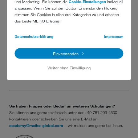
und Marketing. Sie können die
Cookie-Einstellungen
individuell
anpassen. Wenn Sie auf den Button Einverstanden klicken,
stimmen Sie Cookies in allen drei Kategorien zu und erhalten
das beste MEIKO Erlebnis.
MEIKO-KONTO SCHON VORHANDEN?
Datenschutzerklärung
Impressum
Jetzt anmelden
Einverstanden
MEIKO-KONTO REGISTRIEREN
Weiter ohne Einwilligung
Neu registrieren
Sie haben Fragen oder Bedarf an weiteren Schulungen?
Sie können uns gerne telefonisch unter der +49 781 203-4300
kontaktieren oder schreiben Sie uns eine E-Mail an
academy@meiko-global.com
– wir melden uns gerne bei Ihnen.