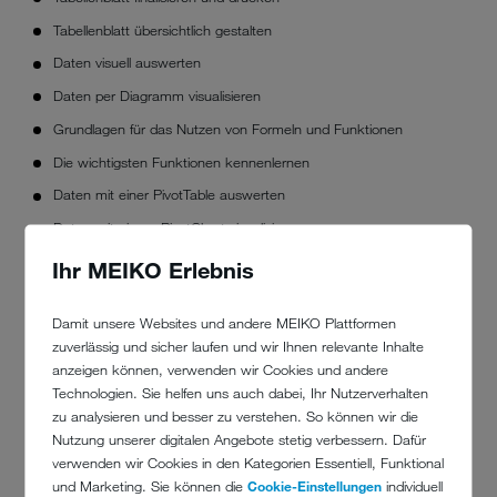
Tabellenblatt übersichtlich gestalten
Daten visuell auswerten
Daten per Diagramm visualisieren
Grundlagen für das Nutzen von Formeln und Funktionen
Die wichtigsten Funktionen kennenlernen
Daten mit einer PivotTable auswerten
Daten mit einem PivotChart visualisieren
Ihr MEIKO Erlebnis
PREIS PRO SCHULUNGSTEILNEHMER
Damit unsere Websites und andere MEIKO Plattformen
149,00 EUR
zuverlässig und sicher laufen und wir Ihnen relevante Inhalte
TERMINE
anzeigen können, verwenden wir Cookies und andere
Technologien. Sie helfen uns auch dabei, Ihr Nutzerverhalten
zu analysieren und besser zu verstehen. So können wir die
TEILNAHME JEDERZEIT MÖGLICH
Nutzung unserer digitalen Angebote stetig verbessern. Dafür
Veranstaltungsort: online
verwenden wir Cookies in den Kategorien Essentiell, Funktional
und Marketing. Sie können die
Cookie-Einstellungen
individuell