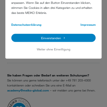
anpassen. Wenn Sie auf den Button Einverstanden klicken,
stimmen Sie Cookies in allen drei Kategorien zu und erhalten
das beste MEIKO Erlebnis.
MEIKO-KONTO SCHON VORHANDEN?
Datenschutzerklärung
Impressum
Jetzt anmelden
Einverstanden
MEIKO-KONTO REGISTRIEREN
Weiter ohne Einwilligung
Neu registrieren
Sie haben Fragen oder Bedarf an weiteren Schulungen?
Sie können uns gerne telefonisch unter der +49 781 203-4300
kontaktieren oder schreiben Sie uns eine E-Mail an
academy@meiko-global.com
– wir melden uns gerne bei Ihnen.