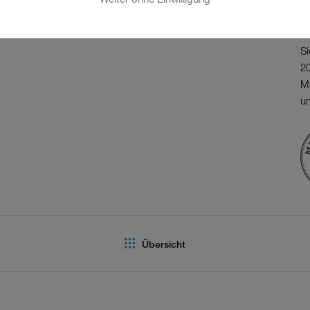
S
MER
S
Si
20
M
un
Übersicht