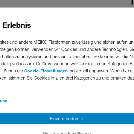
T
Homeoffice. Das bringt viele Vorteile mit sich, wie die
 Erlebnis
n Wegfall des Arbeitsweges. Gleichzeitig stehen Mitarbeitende
Ve
iele der sonst vorgegebenen Strukturen fallen weg, genauso
eginnen. Die Eigenverantwortung steigt – jede:r ist
ites und andere MEIKO Plattformen zuverlässig und sicher laufen un
, den Arbeitsplatz zu gestalten, Ablenkungen zu vermeiden und
 anzeigen können, verwenden wir Cookies und andere Technologien. Si
ahren Sie in diesem praxisnahen Training mit vielen Tipps und
erhalten zu analysieren und besser zu verstehen. So können wir die N
e.
M
 stetig verbessern. Dafür verwenden wir Cookies in den Kategorien Ess
e können die
individuell anpassen. Wenn Sie a
Cookie-Einstellungen
ken, stimmen Sie Cookies in allen drei Kategorien zu und erhalten d
M
rung
nnen und bewältigen
Einverstanden
Weiter ohne Einwilligung