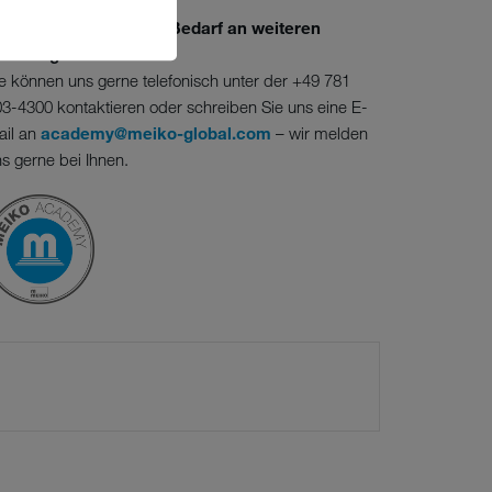
ie haben Fragen oder Bedarf an weiteren
chulungen?
e können uns gerne telefonisch unter der +49 781
3-4300 kontaktieren oder schreiben Sie uns eine E-
ail an
academy@meiko-global.com
– wir melden
s gerne bei Ihnen.