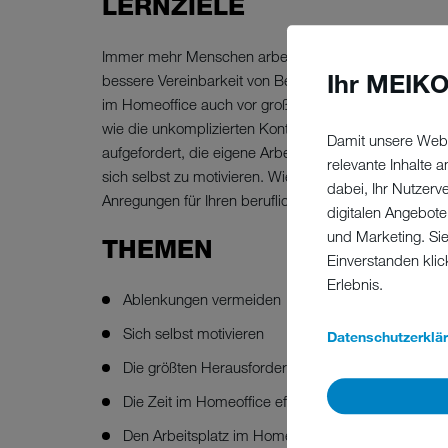
LERNZIELE
Immer mehr Menschen arbeiten ganz oder teilweise im 
Ihr MEIKO
bessere Vereinbarkeit von Beruf und Familie, oder de
im Homeoffice auch vor großen Herausforderungen: v
wie die unkomplizierten Kontakte zu Kollegen und Koll
Damit unsere Webs
aufgefordert, die eigene Arbeitszeit zu strukturieren
relevante Inhalte
sich selbst zu motivieren. Wie das gelingen kann, erf
dabei, Ihr Nutzerv
Anregungen für Ihren beruflichen Alltag im Homeoffic
digitalen Angebote
und Marketing. Si
THEMEN
Einverstanden klic
Erlebnis.
Ablenkungen vermeiden
Sich selbst motivieren
Datenschutzerklä
Die größten Herausforderungen im Homeoffice ke
Die Zeit im Homeoffice effektiv nutzen
Den Arbeitsplatz im Homeoffice richtig gestalten