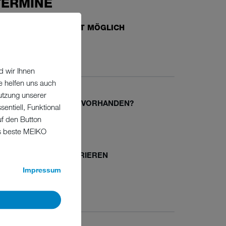
TERMINE
EILNAHME JEDERZEIT MÖGLICH
ranstaltungsort: online
d wir Ihnen
e helfen uns auch
utzung unserer
EIKO-KONTO SCHON VORHANDEN?
entiell, Funktional
uf den Button
Jetzt anmelden
as beste MEIKO
EIKO-KONTO REGISTRIEREN
Impressum
Neu registrieren