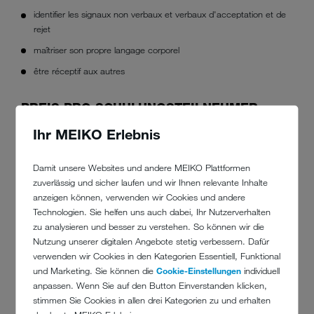
identifier les signaux non verbaux et verbaux d'acceptation et de
rejet
maîtriser son propre langage corporel
être réceptif aux autres
PREIS PRO SCHULUNGSTEILNEHMER
Ihr MEIKO Erlebnis
79,00 EUR
TERMINE
Damit unsere Websites und andere MEIKO Plattformen
zuverlässig und sicher laufen und wir Ihnen relevante Inhalte
TEILNAHME JEDERZEIT MÖGLICH
anzeigen können, verwenden wir Cookies und andere
Technologien. Sie helfen uns auch dabei, Ihr Nutzerverhalten
Veranstaltungsort: online
zu analysieren und besser zu verstehen. So können wir die
Nutzung unserer digitalen Angebote stetig verbessern. Dafür
verwenden wir Cookies in den Kategorien Essentiell, Funktional
und Marketing. Sie können die
Cookie-Einstellungen
individuell
anpassen. Wenn Sie auf den Button Einverstanden klicken,
MEIKO-KONTO SCHON VORHANDEN?
stimmen Sie Cookies in allen drei Kategorien zu und erhalten