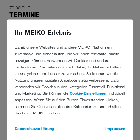
79,00 EUR
TERMINE
TEILNAHME JEDERZEIT MÖGLICH
Ihr MEIKO Erlebnis
Veranstaltungsort: online
Damit unsere Websites und andere MEIKO Plattformen
zuverlässig und sicher laufen und wir Ihnen relevante Inhalte
anzeigen können, verwenden wir Cookies und andere
Technologien. Sie helfen uns auch dabei, Ihr Nutzerverhalten
zu analysieren und besser zu verstehen. So können wir die
MEIKO-KONTO SCHON VORHANDEN?
Nutzung unserer digitalen Angebote stetig verbessern. Dafür
verwenden wir Cookies in den Kategorien Essentiell, Funktional
Jetzt anmelden
und Marketing. Sie können die
Cookie-Einstellungen
individuell
anpassen. Wenn Sie auf den Button Einverstanden klicken,
MEIKO-KONTO REGISTRIEREN
stimmen Sie Cookies in allen drei Kategorien zu und erhalten
das beste MEIKO Erlebnis.
Neu registrieren
Datenschutzerklärung
Impressum