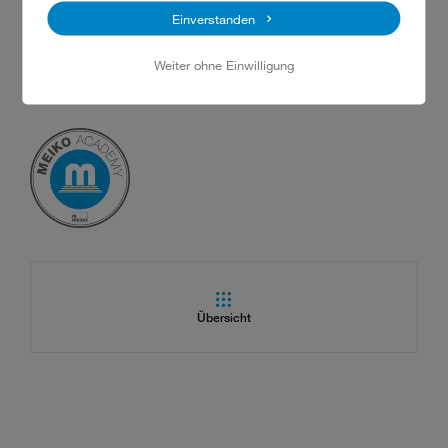
Einverstanden
Sie haben Fragen oder Bedarf an weiteren Schulungen?
Sie können uns gerne telefonisch unter der +49 781 203-4300
Weiter ohne Einwilligung
kontaktieren oder schreiben Sie uns eine E-Mail an
academy@meiko-global.com
– wir melden uns gerne bei Ihnen.
Übersicht