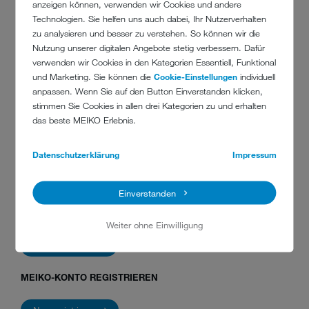
anzeigen können, verwenden wir Cookies und andere
Technologien. Sie helfen uns auch dabei, Ihr Nutzerverhalten
zu analysieren und besser zu verstehen. So können wir die
PREIS PRO SCHULUNGSTEILNEHMER
Nutzung unserer digitalen Angebote stetig verbessern. Dafür
verwenden wir Cookies in den Kategorien Essentiell, Funktional
55,00 EUR
und Marketing. Sie können die
Cookie-Einstellungen
individuell
TERMINE
anpassen. Wenn Sie auf den Button Einverstanden klicken,
stimmen Sie Cookies in allen drei Kategorien zu und erhalten
TEILNAHME JEDERZEIT MÖGLICH
das beste MEIKO Erlebnis.
Veranstaltungsort: online
Datenschutzerklärung
Impressum
Einverstanden
MEIKO-KONTO SCHON VORHANDEN?
Weiter ohne Einwilligung
Jetzt anmelden
MEIKO-KONTO REGISTRIEREN