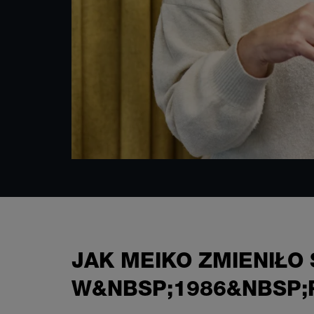
JAK MEIKO ZMIENIŁO
W&NBSP;1986&NBSP;