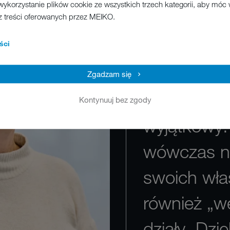
wykorzystanie plików cookie ze wszystkich trzech kategorii, aby móc
z treści oferowanych przez MEIKO.
W MEIKO b
tradycję i 
ści
przykład os
Zgadzam się
w roku jes
Kontynuuj bez zgody
wyjątkowy.
wówczas ni
swoich wła
również „w
działy. Dz