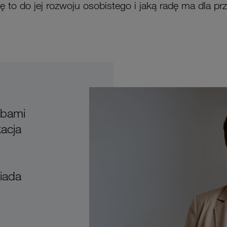
ę to do jej rozwoju osobistego i jaką radę ma dla p
obami
kacja
iada