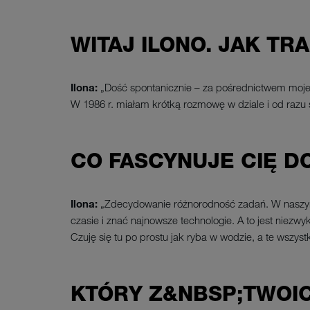
WITAJ ILONO. JAK TR
Ilona:
„Dość spontanicznie – za pośrednictwem mojeg
W 1986 r. miałam krótką rozmowę w dziale i od razu s
CO FASCYNUJE CIĘ D
Ilona:
„Zdecydowanie różnorodność zadań. W naszym 
czasie i znać najnowsze technologie. A to jest niez
Czuję się tu po prostu jak ryba w wodzie, a te wszyst
KTÓRY Z&NBSP;TWOI