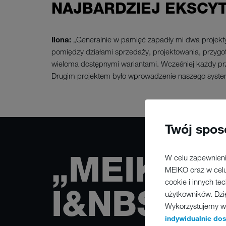
NAJBARDZIEJ EKSCY
Ilona:
„Generalnie w pamięć zapadły mi dwa projekt
pomiędzy działami sprzedaży, projektowania, przygot
wieloma dostępnymi wariantami. Wcześniej każdy pr
Drugim projektem było wprowadzenie naszego system
Twój spos
„MEIKO-
W celu zapewnieni
MEIKO oraz w celu
cookie i innych te
I&NBSP;
użytkowników. Dzi
Wykorzystujemy w t
indywidualnie do