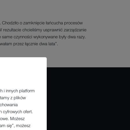
. Chodziło o zamknięcie łańcucha procesów
 rezultacie chcieliśmy usprawnić zarządzanie
te same czynności wykonywane były dwa razy.
ałam przez łącznie dwa lata”.
EM
 i innych platform
tamy z plików
zachowania
 cyfrowych ofert.
ngowe. Możesz
zam się”, możesz