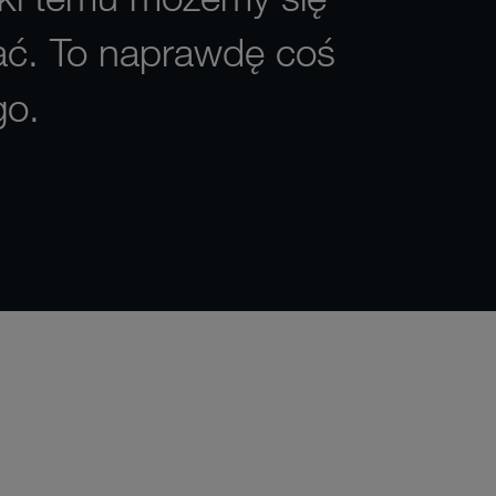
nać. To naprawdę coś
go.