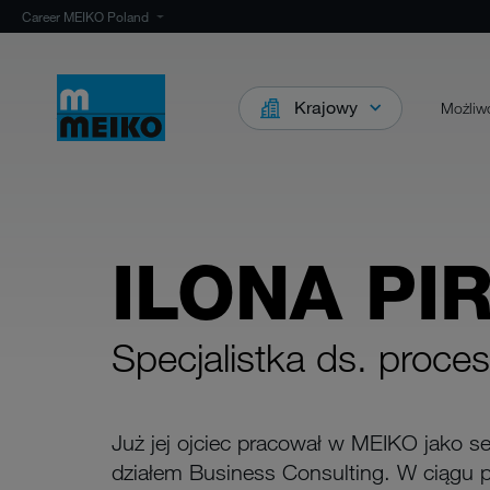
Career MEIKO Poland
Krajowy
Możliwo
ILONA PI
Specjalistka ds. proc
Już jej ojciec pracował w MEIKO jako ser
działem Business Consulting. W ciągu 