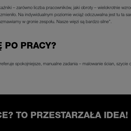
kaźniki – zarówno liczba pracowników, jaki obroty – wielokrotnie wzr
ie zmieniło. Na indywidualnym poziomie wciąż odczuwalna jest tu ta 
rozmawiamy w gronie zespołu. Nasze więzi są bardzo silne”.
Ę PO PRACY?
referuje spokojniejsze, manualne zadania – malowanie ścian, szyci
E? TO PRZESTARZAŁA IDEA!