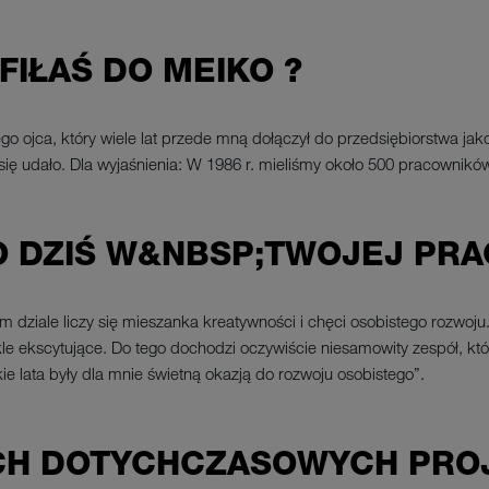
AFIŁAŚ DO MEIKO ?
o ojca, który wiele lat przede mną dołączył do przedsiębiorstwa ja
ię udało. Dla wyjaśnienia: W 1986 r. mieliśmy około 500 pracowników
O DZIŚ W&NBSP;TWOJEJ PRA
dziale liczy się mieszanka kreatywności i chęci osobistego rozwo
wykle ekscytujące. Do tego dochodzi oczywiście niesamowity zespół,
kie lata były dla mnie świetną okazją do rozwoju osobistego”.
CH DOTYCHCZASOWYCH PRO