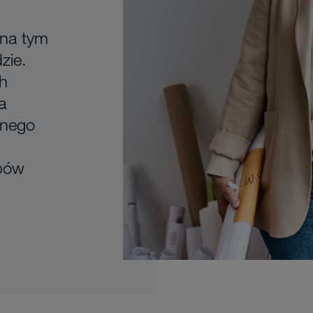
 na tym
zie.
h
a
lnego
bów