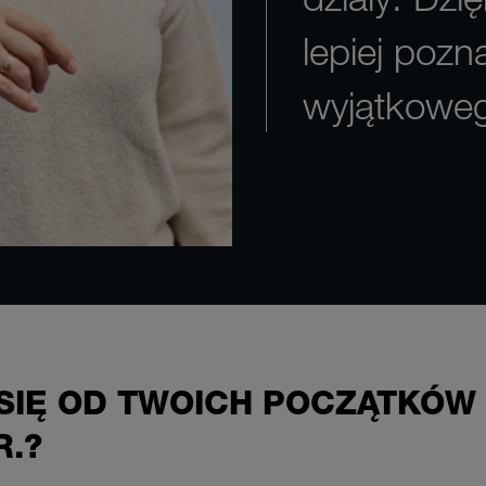
lepiej poz
wyjątkowe
 SIĘ OD TWOICH POCZĄTKÓW
R.?