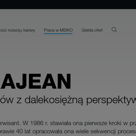
ści rozwoju kariery
Praca w MEIKO
Giełda ofert
RAJEAN
esów z dalekosiężną perspekty
wisant. W 1986 r. stawiała ona pierwsze kroki w prze
prawie 40 lat opracowała ona wiele sekwencji proce