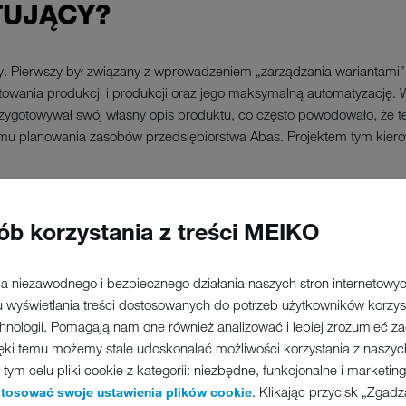
TUJĄCY?
y. Pierwszy był związany z wprowadzeniem „zarządzania wariantami”
owania produkcji i produkcji oraz jego maksymalną automatyzację. W
zygotowywał swój własny opis produktu, co często powodowało, że 
u planowania zasobów przedsiębiorstwa Abas. Projektem tym kierow
ób korzystania z treści MEIKO
JANKA” SERC
a niezawodnego i bezpiecznego działania naszych stron internetowych
 wyświetlania treści dostosowanych do potrzeb użytkowników korzys
chnologii. Pomagają nam one również analizować i lepiej zrozumieć 
DUCHEM
ęki temu możemy stale udoskonalać możliwości korzystania z naszych
ym celu pliki cookie z kategorii: niezbędne, funkcjonalne i marketi
. Klikając przycisk „Zgad
stosować swoje ustawienia plików cookie