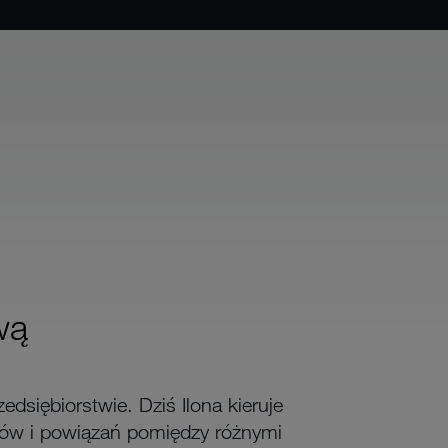
wą
dsiębiorstwie. Dziś Ilona kieruje
sów i powiązań pomiędzy różnymi