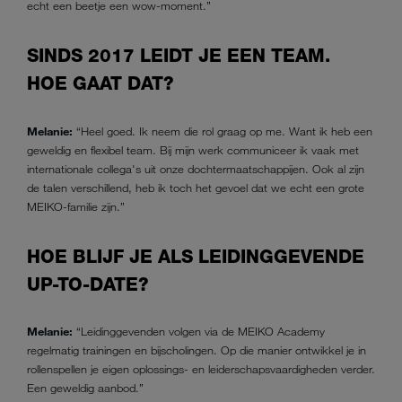
echt een beetje een wow-moment.”
SINDS 2017 LEIDT JE EEN TEAM.
HOE GAAT DAT?
Melanie:
“Heel goed. Ik neem die rol graag op me. Want ik heb een
geweldig en flexibel team. Bij mijn werk communiceer ik vaak met
internationale collega's uit onze dochtermaatschappijen. Ook al zijn
de talen verschillend, heb ik toch het gevoel dat we echt een grote
MEIKO-familie zijn.”
HOE BLIJF JE ALS LEIDINGGEVENDE
UP-TO-DATE?
Melanie:
“Leidinggevenden volgen via de MEIKO Academy
regelmatig trainingen en bijscholingen. Op die manier ontwikkel je in
rollenspellen je eigen oplossings- en leiderschapsvaardigheden verder.
Een geweldig aanbod.”