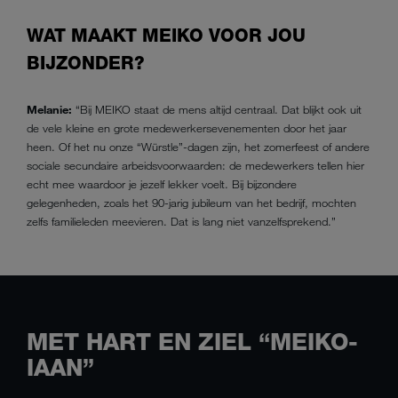
WAT MAAKT MEIKO VOOR JOU
BIJZONDER?
Melanie:
“Bij MEIKO staat de mens altijd centraal. Dat blijkt ook uit
de vele kleine en grote medewerkersevenementen door het jaar
heen. Of het nu onze “Würstle”-dagen zijn, het zomerfeest of andere
sociale secundaire arbeidsvoorwaarden: de medewerkers tellen hier
echt mee waardoor je jezelf lekker voelt. Bij bijzondere
gelegenheden, zoals het 90-jarig jubileum van het bedrijf, mochten
zelfs familieleden meevieren. Dat is lang niet vanzelfsprekend.”
MET HART EN ZIEL “MEIKO-
IAAN”