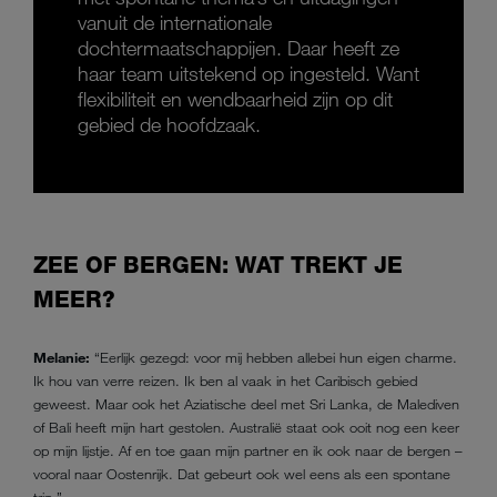
vanuit de internationale
dochtermaatschappijen. Daar heeft ze
haar team uitstekend op ingesteld. Want
flexibiliteit en wendbaarheid zijn op dit
gebied de hoofdzaak.
ZEE OF BERGEN: WAT TREKT JE
MEER?
Melanie:
“Eerlijk gezegd: voor mij hebben allebei hun eigen charme.
Ik hou van verre reizen. Ik ben al vaak in het Caribisch gebied
geweest. Maar ook het Aziatische deel met Sri Lanka, de Malediven
of Bali heeft mijn hart gestolen. Australië staat ook ooit nog een keer
op mijn lijstje. Af en toe gaan mijn partner en ik ook naar de bergen –
vooral naar Oostenrijk. Dat gebeurt ook wel eens als een spontane
trip.”