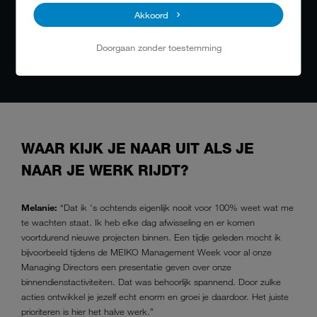
krijgt daar vroeg of laat de kans voor. Dat is
Akkoord
een absoluut pluspunt: talenten worden
gericht herkend en gestimuleerd.
Doorgaan zonder toestemming
WAAR KIJK JE NAAR UIT ALS JE
NAAR JE WERK RIJDT?
Melanie:
“Dat ik 's ochtends eigenlijk nooit voor 100% weet wat me
te wachten staat. Ik heb elke dag afwisseling en er komen
voortdurend nieuwe projecten binnen. Een tijdje geleden mocht ik
bijvoorbeeld tijdens de MEIKO Management Week voor al onze
Managing Directors een presentatie geven over onze
binnendienstactiviteiten. Dat was behoorlijk spannend. Door zulke
acties ontwikkel je jezelf echt enorm en groei je daardoor. Het juiste
prioriteren is hier het halve werk.”