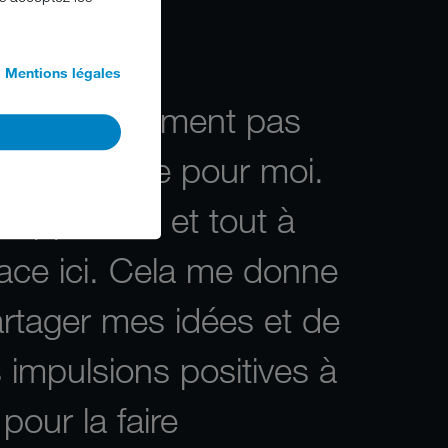
Mentions légales
t définitivement pas
ur ordinaire pour moi.
 appréciée et tout à
lace ici. Cela me donne
artager mes idées et de
impulsions positives à
 pour la faire