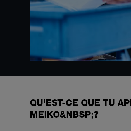
QU'EST-CE QUE TU A
MEIKO&NBSP;?