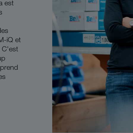
a est
s
des
M-iQ et
 C'est
up
apprend
es