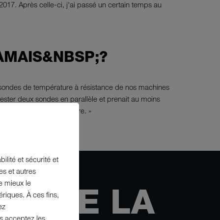
017. Après celle-ci, j'ai passé un certain temps au
JAMAIS&NBSP;?
es sondes de température à résistance de nos machines
ester deux sondes en parallèle et prenait au moins
core. J'en suis assez fière. »
ilité et sécurité et
es et autres
e mieux le
CU DE LA
riques. À ces fins,
ez
us acceptez les