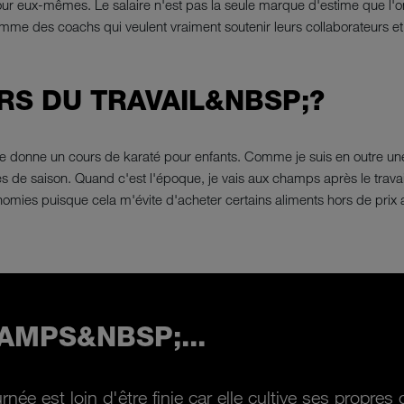
our eux-mêmes. Le salaire n'est pas la seule marque d'estime que l'on
me des coachs qui veulent vraiment soutenir leurs collaborateurs et 
RS DU TRAVAIL&NBSP;?
 je donne un cours de karaté pour enfants. Comme je suis en outre un
mes de saison. Quand c'est l'époque, je vais aux champs après le travail
conomies puisque cela m'évite d'acheter certains aliments hors de pri
AMPS&NBSP;...
rnée est loin d'être finie car elle cultive ses propres 