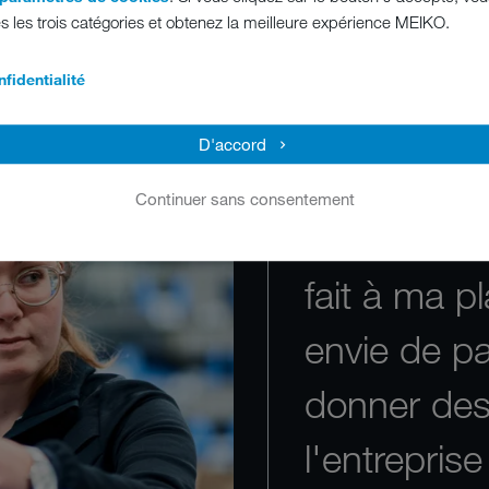
MEIKO
s les trois catégories et obtenez la meilleure expérience MEIKO.
fidentialité
MEIKO n'es
D'accord
un employe
Continuer sans consentement
Je me sens
fait à ma p
envie de p
donner des 
l'entreprise