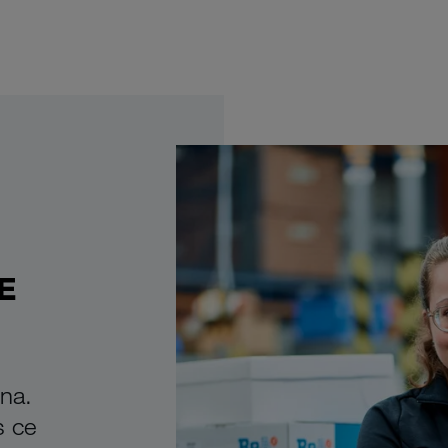
E
ina.
s ce