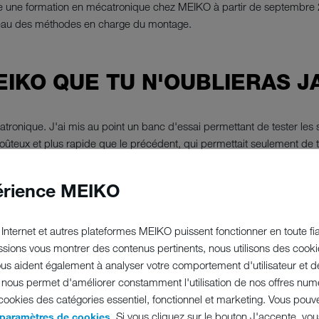
ivre une formation en mécatronique chez MEIKO à partir de septembre 2
ureau des méthodes en charge du montage.
MEIKO QUE TU N'OUBLIERAS 
atronique. J'ai mis au point un banc d'essai permettant de tester l
teux et plus rapide que le précédent, qui permettait seulement de t
sé par mes soins, est utilisé pour de nombreux projets aujourd'hui en
érience MEIKO
Internet et autres plateformes MEIKO puissent fonctionner en toute fiab
sions vous montrer des contenus pertinents, nous utilisons des cooki
nous aident également à analyser votre comportement d'utilisateur et d
RE CONVAIN
ous permet d'améliorer constamment l'utilisation de nos offres numé
 cookies des catégories essentiel, fonctionnel et marketing. Vous pouv
. Si vous cliquez sur le bouton J'accepte, vo
 paramètres de cookies