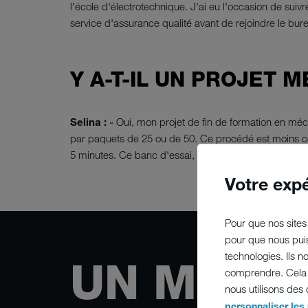
l'école d'électrotechnique. J'ai eu l'occasion de su
service d'assurance qualité avant de rejoindre le b
Y A-T-IL UN PROJET 
Selina :
« Oui, mon projet de fin de formation en méc
par paquets de 25 ou de 50. Ce procédé est moins coû
5 minutes. Ce banc d'essai, entièrement conçu et réali
Votre exp
Pour que nos sites 
pour que nous puis
technologies. Ils 
UN MEMB
comprendre. Cela n
nous utilisons des
personnaliser les