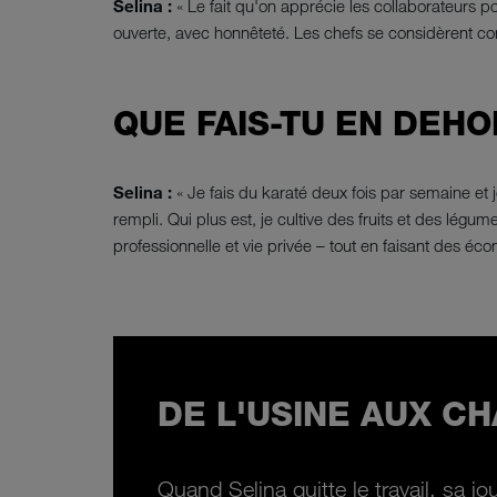
Selina :
« Le fait qu'on apprécie les collaborateurs p
ouverte, avec honnêteté. Les chefs se considèrent com
QUE FAIS-TU EN DEHO
Selina :
« Je fais du karaté deux fois par semaine et
rempli. Qui plus est, je cultive des fruits et des légu
professionnelle et vie privée – tout en faisant des é
DE L'USINE AUX CH
Quand Selina quitte le travail, sa jou