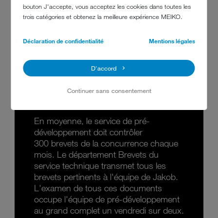
zéro. Nous avons alors trouvé un nouveau processus qui nous a
bouton J'accepte, vous acceptez les cookies dans toutes les
permis de résoudre le problème beaucoup plus vite. »
trois catégories et obtenez la meilleure expérience MEIKO.
Déclaration de confidentialité
Mentions légales
D'accord
DES BREVETS À N'EN PLUS
Continuer sans consentement
FINIR&NBSP;...
En moyenne, le service de pré-
développement doit contrôler
300 brevets de la concurrence chaque
mois. Le département Brevets du
service technique transmet tous les
brevets pertinents à l'équipe de Jakob.
L'examen de tous ces documents
occupe l'équipe de pré-développement
au grand complet un vendredi sur deux.