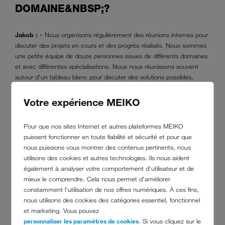
DOMAINE&NBSP;?
Jakob :
« Nous organisons régulièrement des réunions internes pour
discuter des projets en cours et des progrès réalisés. Nous sommes
une petite équipe de douze personnes issues de différents domaines
et avec différentes spécialisations. Nous nous réunissons souvent
autour d'un tableau blanc pour discuter des solutions possibles,
notamment en cas de problèmes complexes. Cela conduit parfois à
de vives discussions mais l'ambiance reste constructive. »
Votre expérience MEIKO
Y A-T-IL UN PROJET QUE TU
Pour que nos sites Internet et autres plateformes MEIKO
puissent fonctionner en toute fiabilité et sécurité et pour que
N'OUBLIERAS JAMAIS&NBSP;?
nous puissions vous montrer des contenus pertinents, nous
utilisons des cookies et autres technologies. Ils nous aident
Jakob :
« Il y a eu ce projet pour lequel différents modules
également à analyser votre comportement d'utilisateur et de
d'automatisation devaient être combinés pour permettre une
mieux le comprendre. Cela nous permet d'améliorer
automatisation complète. Nous avons passé des semaines à
constamment l'utilisation de nos offres numériques. À ces fins,
programmer et tester les différents composants. Séparément, les
nous utilisons des cookies des catégories essentiel, fonctionnel
modules fonctionnaient parfaitement mais ensemble, ça ne marchait
et marketing. Vous pouvez
pas. Un matin, avec l'équipe, nous avons décidé de tout reprendre à
personnaliser les paramètres de cookies
. Si vous cliquez sur le