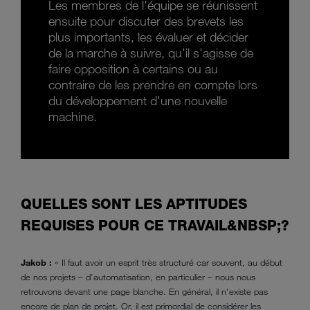
Les membres de l'équipe se réunissent
ensuite pour discuter des brevets les
plus importants, les évaluer et décider
de la marche à suivre, qu'il s'agisse de
faire opposition à certains ou au
contraire de les prendre en compte lors
du développement d'une nouvelle
machine.
QUELLES SONT LES APTITUDES
REQUISES POUR CE TRAVAIL&NBSP;?
Jakob :
« Il faut avoir un esprit très structuré car souvent, au début
de nos projets – d'automatisation, en particulier – nous nous
retrouvons devant une page blanche. En général, il n'existe pas
encore de plan de projet. Or, il est primordial de considérer les