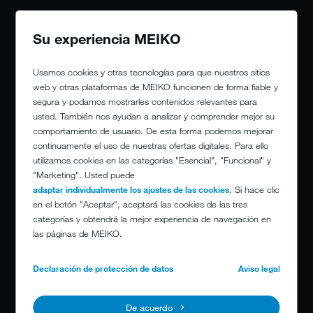
Su experiencia MEIKO
Usamos cookies y otras tecnologías para que nuestros sitios
web y otras plataformas de MEIKO funcionen de forma fiable y
segura y podamos mostrarles contenidos relevantes para
usted. También nos ayudan a analizar y comprender mejor su
comportamiento de usuario. De esta forma podemos mejorar
continuamente el uso de nuestras ofertas digitales. Para ello
utilizamos cookies en las categorías "Esencial", "Funcional" y
"Marketing". Usted puede
adaptar individualmente los ajustes de las cookies
. Si hace clic
en el botón "Aceptar", aceptará las cookies de las tres
categorías y obtendrá la mejor experiencia de navegación en
las páginas de MEIKO.
Nosotros, los aprendices, solemos salir en
grupo a la hora de comer y pasamos juntos
Declaración de protección de datos
Aviso legal
los descansos. Eso es una buena rutina y he
encontrado en MEIKO algunos nuevos
De acuerdo