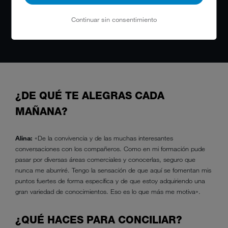
amigos. Tal y como están las cosas hoy en
día, me imagino envejeciendo aquí
Continuar sin consentimiento
¿DE QUÉ TE ALEGRAS CADA
MAÑANA?
Alina:
«De la convivencia y de las muchas interesantes
conversaciones con los compañeros. Como en mi formación pude
pasar por diversas áreas comerciales y conocerlas, seguro que
nunca me aburriré. Tengo la sensación de que aquí se fomentan mis
puntos fuertes de forma específica y de que estoy adquiriendo una
gran variedad de conocimientos. Eso es lo que más me motiva».
¿QUÉ HACES PARA CONCILIAR?