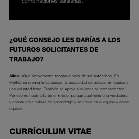
combinaciones sanitarias.
¿QUÉ CONSEJO LES DARÍAS A LOS
FUTUROS SOLICITANTES DE
TRABAJO?
Alina:
«Que simplemente tengan el valor de ser auténticos. En
MEIKO se premia la franqueza, la capacidad de trabajar en equipo y
una voluntad firme. También se apoya a quienes se comprometen.
Por eso no hace falta tener miedo, porque aquí reina una verdadera
y constructiva cultura de aprendizaje y se crece en el equipo y como
equipo».
CURRÍCULUM VITAE