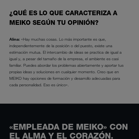
¿QUÉ ES LO QUE CARACTERIZA A
MEIKO SEGÚN TU OPINIÓN?
Alina:
«Hay muchas cosas. Lo más importante es que,
independientemente de la posición o del puesto, existe una
estimación mutua. El intercambio de ideas se practica de igual a
igual y, a pesar del tamaño de la empresa, el ambiente es casi
familiar. Puedes abordar los problemas abiertamente y aportar tus
propias ideas y soluciones en cualquier momento. Creo que en
MEIKO hay opciones de formación y desarrollo adecuadas para
cada personalidad. Eso es único».
«EMPLEADA DE MEIKO» CON
EL ALMA Y EL CORAZÓN.