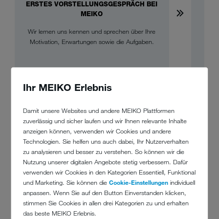
ERSTES VORSTELLUNGSGESPRÄCH BEI
ZW
MEIKO
Wir lernen uns kennen und sprechen über Ihre
Im 
Motivation, Erwartungen sowie die Aufgaben.
Them
auc
Ihr MEIKO Erlebnis
UNSERE BENEFITS
Damit unsere Websites und andere MEIKO Plattformen
zuverlässig und sicher laufen und wir Ihnen relevante Inhalte
anzeigen können, verwenden wir Cookies und andere
Fahrrad-Leasing
Technologien. Sie helfen uns auch dabei, Ihr Nutzerverhalten
Umweltfreundlich mobil: Mit dem Fahrrad-Leasing
zu analysieren und besser zu verstehen. So können wir die
kommen Sie günstig und gesund zur Arbeit – und
Nutzung unserer digitalen Angebote stetig verbessern. Dafür
natürlich auch wieder heim. Wählen Sie Ihr Wunschrad
verwenden wir Cookies in den Kategorien Essentiell, Funktional
aus und nutzen Sie den Vorteil der
und Marketing. Sie können die
Cookie-Einstellungen
individuell
Gehaltsumwandlung. Ein nachhaltiger Beitrag für
anpassen. Wenn Sie auf den Button Einverstanden klicken,
Umwelt und Gesundheit.
stimmen Sie Cookies in allen drei Kategorien zu und erhalten
das beste MEIKO Erlebnis.