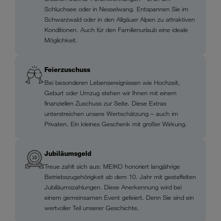
Schluchsee oder in Nesselwang. Entspannen Sie im
Schwarzwald oder in den Allgäuer Alpen zu attraktiven
Konditionen. Auch für den Familienurlaub eine ideale
Möglichkeit.
Feierzuschuss
Bei besonderen Lebensereignissen wie Hochzeit,
Geburt oder Umzug stehen wir Ihnen mit einem
finanziellen Zuschuss zur Seite. Diese Extras
unterstreichen unsere Wertschätzung – auch im
Privaten. Ein kleines Geschenk mit großer Wirkung.
Jubiläumsgeld
Treue zahlt sich aus: MEIKO honoriert langjährige
Betriebszugehörigkeit ab dem 10. Jahr mit gestaffelten
Jubiläumszahlungen. Diese Anerkennung wird bei
einem gemeinsamen Event gefeiert. Denn Sie sind ein
wertvoller Teil unserer Geschichte.