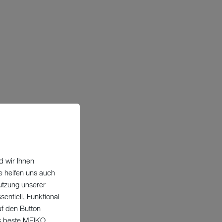
d wir Ihnen
e helfen uns auch
utzung unserer
entiell, Funktional
uf den Button
as beste MEIKO