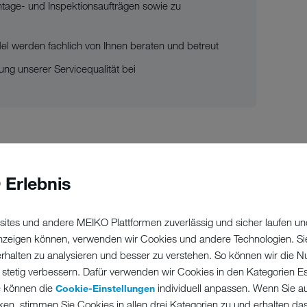
tage- und Inspektionsaufträgen sowie zu
l werden fachlich von Ihnen beraten und betreut
ung unserer Servicequalität bei
fsausbildung im Bereich Elektrotechnik oder
 Erlebnis
ites und andere MEIKO Plattformen zuverlässig und sicher laufen un
 oder in ähnlicher Funktion wünschenswert
 anzeigen können, verwenden wir Cookies und andere Technologien. Si
erhalten zu analysieren und besser zu verstehen. So können wir die N
 stetig verbessern. Dafür verwenden wir Cookies in den Kategorien Ess
e können die
individuell anpassen. Wenn Sie a
Cookie-Einstellungen
tät und Kundenorientierung
ken, stimmen Sie Cookies in allen drei Kategorien zu und erhalten d