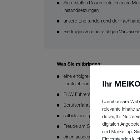
Sie erstellen Dokumentationen zu Mon
Instandsetzungen
unsere Endkunden und der Fachhande
Sie tragen zu einer stetigen Verbesser
Was Sie mitbringen:
eine erfolgreich abgeschlossene Beru
Ihr MEIKO
vergleichbare Ausbildung
PKW Führerschein
Damit unsere Webs
Berufserfahrung als Servicetechniker
relevante Inhalte
selbstständiges Arbeiten
dabei, Ihr Nutzerv
digitalen Angebote
Freude am Serviceaußendienst
und Marketing. Si
einen ausgesprochenen Sinn für Quali
Einverstanden klic