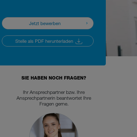
Jetzt bewerben
Jetzt bewerben
Stelle als PDF herunterladen
Stelle als PDF herunterladen
SIE HABEN NOCH FRAGEN?
Ihr Ansprechpartner bzw. Ihre
Ansprechpartnerin beantwortet Ihre
Fragen gerne.