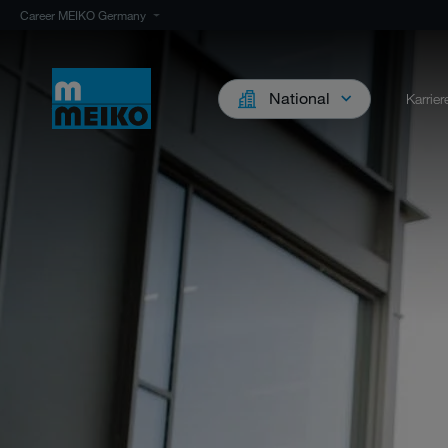
Career MEIKO Germany
National
Karrie