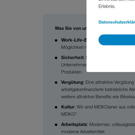
Erlebnis.
Datenschutzerklä
Was Sie von uns erwarten können:
Work-Life-Balance:
Sonderurlaubsta
Möglichkeit mobil zu arbeiten
Sicherheit
: Die Sicherheit einer Unt
Unternehmens sowie ein global agiere
Produkten.
Vergütung
: Eine attraktive Vergütun
arbeitgeberfinanzierte betriebliche Al
weitere attraktive Benefits wie Bikele
Kultur
: Wir sind MEIKOianer aus vol
MEIKO“.
Arbeitsplatz
: Modernes, vollausgest
moderne Arbeitsmittel.