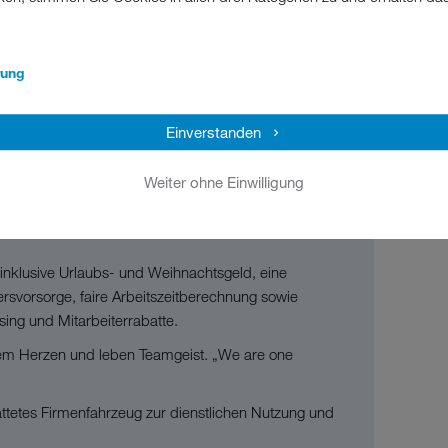
rung
Einverstanden
ge für diverse Anlässe, flexible Arbeitszeiten, die
Weiter ohne Einwilligung
ernehmensträgerstiftung als Eigentümerin des
ndes Unternehmen mit innovativen, sinnstiftenden
g inklusive Urlaubs- und Weihnachtsgeld, eine
tersvorsorge, faire Arbeitszeitberechnung sowie
asing und Mitarbeiterrabatte.
lem Herzen und leben Teamgeist. „We are one
attetes Firmenfahrzeug zur dienstlichen Nutzung und