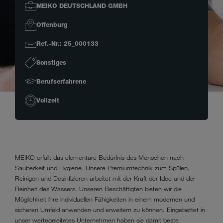
MEIKO DEUTSCHLAND GMBH
Offenburg
Ref.-Nr.: 25_000133
Sonstiges
Berufserfahrene
Vollzeit
MEIKO erfüllt das elementare Bedürfnis des Menschen nach
Sauberkeit und Hygiene. Unsere Premiumtechnik zum Spülen,
Reinigen und Desinfizieren arbeitet mit der Kraft der Idee und der
Reinheit des Wassers. Unseren Beschäftigten bieten wir die
Möglichkeit ihre individuellen Fähigkeiten in einem modernen und
sicheren Umfeld anwenden und erweitern zu können. Eingebettet in
unser wertegeleitetes Unternehmen haben sie damit beste