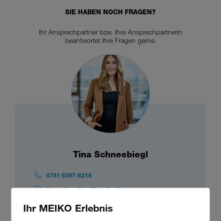
SIE HABEN NOCH FRAGEN?
Ihr Ansprechpartner bzw. Ihre Ansprechpartnerin
beantwortet Ihre Fragen gerne.
Tina Schneebiegl
0781 6397-6218
tina.schneebiegl@meiko.de
MEIKO Deutschland GmbH
Ihr MEIKO Erlebnis
Englerstr. 1