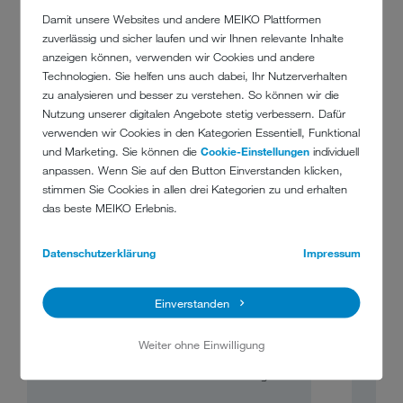
77652 Offenburg
Damit unsere Websites und andere MEIKO Plattformen
zuverlässig und sicher laufen und wir Ihnen relevante Inhalte
anzeigen können, verwenden wir Cookies und andere
Technologien. Sie helfen uns auch dabei, Ihr Nutzerverhalten
zu analysieren und besser zu verstehen. So können wir die
UNSER BEWERBUNGSPROZESS
Nutzung unserer digitalen Angebote stetig verbessern. Dafür
verwenden wir Cookies in den Kategorien Essentiell, Funktional
und Marketing. Sie können die
Cookie-Einstellungen
individuell
anpassen. Wenn Sie auf den Button Einverstanden klicken,
stimmen Sie Cookies in allen drei Kategorien zu und erhalten
das beste MEIKO Erlebnis.
Datenschutzerklärung
Impressum
Einverstanden
ONLINE-VORSTELLUNGSGESPRÄCH
VOR
Wir lernen uns digital kennen um uns über Ihre
Im p
Weiter ohne Einwilligung
Motivation, Erwartungen sowie die Aufgaben
zu
auszutauschen und klären die ersten Fragen.
A
Fac