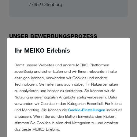
77652 Offenburg
UNSER BEWERBUNGSPROZESS
Ihr MEIKO Erlebnis
Damit unsere Websites und andere MEIKO Plattformen
zuverlässig und sicher laufen und wir Ihnen relevante Inhalte
anzeigen können, verwenden wir Cookies und andere
Technologien. Sie helfen uns auch dabei, Ihr Nutzerverhalten
zu analysieren und besser zu verstehen. So können wir die
Nutzung unserer digitalen Angebote stetig verbessern. Dafür
verwenden wir Cookies in den Kategorien Essentiell, Funktional
VORSTELLUNGSGESPRÄCH BEI MEIKO
und Marketing. Sie können die
Cookie-Einstellungen
individuell
Im persönlichen Gespräch prüfen wir deine
Nach
anpassen. Wenn Sie auf den Button Einverstanden klicken,
Erfahrung und Motivation für eine Ausbildung
stimmen Sie Cookies in allen drei Kategorien zu und erhalten
bzw. Ein duales Studium. Ebenso beantworten
das beste MEIKO Erlebnis.
wir gerne deine Fragen und erklären dir den