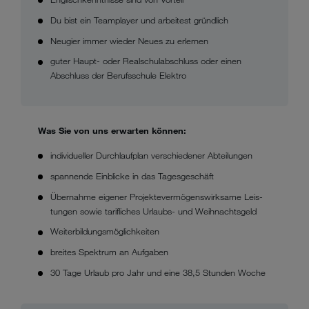
Du bist ein Teamplayer und arbeitest gründlich
Neugier immer wieder Neues zu erlernen
guter Haupt- oder Realschulabschluss oder einen
Abschluss der Berufsschule Elektro
Was Sie von uns erwarten können:
individueller Durchlaufplan verschiedener Abteilungen
spannende Einblicke in das Tagesgeschäft
Übernahme eigener Projektever­mö­gens­wirk­same Leis­
tun­gen sowie tarif­li­ches Urlaubs- und Weih­nachts­geld
Weiterbildungsmöglichkeiten
breites Spektrum an Aufgaben
30 Tage Urlaub pro Jahr und eine 38,5 Stunden Woche