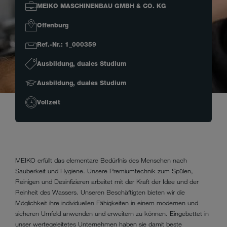
MEIKO MASCHINENBAU GMBH & CO. KG
Offenburg
Ref.-Nr.: 1_000359
Ausbildung, duales Studium
Ausbildung, duales Studium
Vollzeit
MEIKO erfüllt das elementare Bedürfnis des Menschen nach
Sauberkeit und Hygiene. Unsere Premiumtechnik zum Spülen,
Reinigen und Desinfizieren arbeitet mit der Kraft der Idee und der
Reinheit des Wassers. Unseren Beschäftigten bieten wir die
Möglichkeit ihre individuellen Fähigkeiten in einem modernen und
sicheren Umfeld anwenden und erweitern zu können. Eingebettet in
unser wertegeleitetes Unternehmen haben sie damit beste