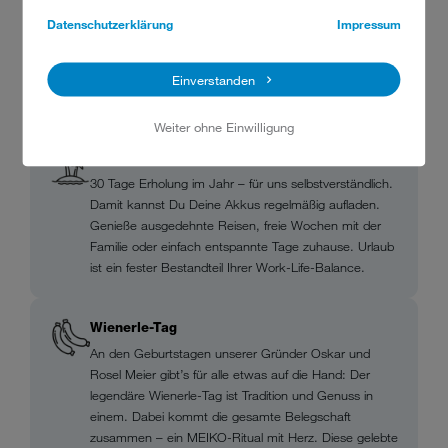
Ausbildungsablauf bei MEIKO.
Datenschutzerklärung
Impressum
Einverstanden
UNSERE BENEFITS
Weiter ohne Einwilligung
Urlaubstage
30 Tage Erholung im Jahr – für uns selbstverständlich.
Damit kannst Du Deine Akkus regelmäßig aufladen.
Genieße ausgedehnte Reisen, freie Wochen mit der
Familie oder einfach entspannte Tage zuhause. Urlaub
ist ein fester Bestandteil Ihrer Work-Life-Balance.
Wienerle-Tag
An den Geburtstagen unserer Gründer Oskar und
Rosel Meier gibt’s für alle etwas auf die Hand: Der
legendäre Wienerle-Tag ist Tradition und Genuss in
einem. Dabei kommt die gesamte Belegschaft
zusammen – ein MEIKO-Ritual mit Herz. Diese gelebte