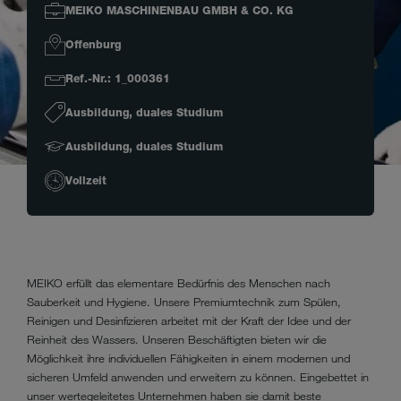
MEIKO MASCHINENBAU GMBH & CO. KG
Offenburg
Ref.-Nr.: 1_000361
Ausbildung, duales Studium
Ausbildung, duales Studium
Vollzeit
MEIKO erfüllt das elementare Bedürfnis des Menschen nach
Sauberkeit und Hygiene. Unsere Premiumtechnik zum Spülen,
Reinigen und Desinfizieren arbeitet mit der Kraft der Idee und der
Reinheit des Wassers. Unseren Beschäftigten bieten wir die
Möglichkeit ihre individuellen Fähigkeiten in einem modernen und
sicheren Umfeld anwenden und erweitern zu können. Eingebettet in
unser wertegeleitetes Unternehmen haben sie damit beste