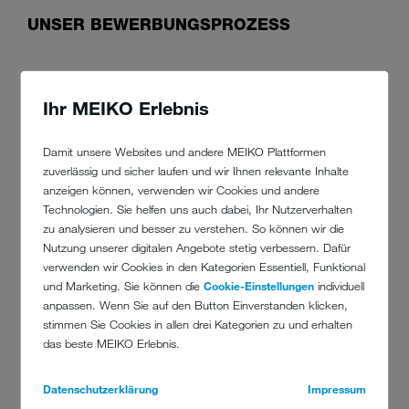
UNSER BEWERBUNGSPROZESS
Ihr MEIKO Erlebnis
Damit unsere Websites und andere MEIKO Plattformen
zuverlässig und sicher laufen und wir Ihnen relevante Inhalte
anzeigen können, verwenden wir Cookies und andere
Technologien. Sie helfen uns auch dabei, Ihr Nutzerverhalten
VORSTELLUNGSGESPRÄCH BEI MEIKO
zu analysieren und besser zu verstehen. So können wir die
Nutzung unserer digitalen Angebote stetig verbessern. Dafür
Im persönlichen Gespräch prüfen wir deine
Nach
verwenden wir Cookies in den Kategorien Essentiell, Funktional
Erfahrung und Motivation für eine Ausbildung
und Marketing. Sie können die
Cookie-Einstellungen
individuell
bzw. Ein duales Studium. Ebenso beantworten
anpassen. Wenn Sie auf den Button Einverstanden klicken,
wir gerne deine Fragen und erklären dir den
stimmen Sie Cookies in allen drei Kategorien zu und erhalten
Ausbildungsablauf bei MEIKO.
das beste MEIKO Erlebnis.
Datenschutzerklärung
Impressum
UNSERE BENEFITS