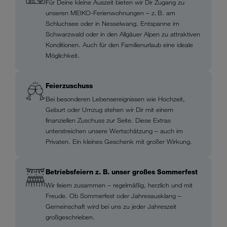
Für Deine kleine Auszeit bieten wir Dir Zugang zu
unseren MEIKO-Ferienwohnungen – z. B. am
Schluchsee oder in Nesselwang. Entspanne im
Schwarzwald oder in den Allgäuer Alpen zu attraktiven
Konditionen. Auch für den Familienurlaub eine ideale
Möglichkeit.
Feierzuschuss
Bei besonderen Lebensereignissen wie Hochzeit,
Geburt oder Umzug stehen wir Dir mit einem
finanziellen Zuschuss zur Seite. Diese Extras
unterstreichen unsere Wertschätzung – auch im
Privaten. Ein kleines Geschenk mit großer Wirkung.
Betriebsfeiern z. B. unser großes Sommerfest
Wir feiern zusammen – regelmäßig, herzlich und mit
Freude. Ob Sommerfest oder Jahresausklang –
Gemeinschaft wird bei uns zu jeder Jahreszeit
großgeschrieben.