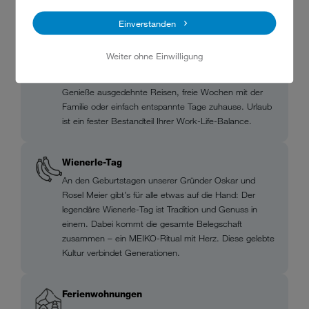
Einverstanden
Urlaubstage
Weiter ohne Einwilligung
30 Tage Erholung im Jahr – für uns selbstverständlich.
Damit kannst Du Deine Akkus regelmäßig aufladen.
Genieße ausgedehnte Reisen, freie Wochen mit der
Familie oder einfach entspannte Tage zuhause. Urlaub
ist ein fester Bestandteil Ihrer Work-Life-Balance.
Wienerle-Tag
An den Geburtstagen unserer Gründer Oskar und
Rosel Meier gibt’s für alle etwas auf die Hand: Der
legendäre Wienerle-Tag ist Tradition und Genuss in
einem. Dabei kommt die gesamte Belegschaft
zusammen – ein MEIKO-Ritual mit Herz. Diese gelebte
Kultur verbindet Generationen.
Ferienwohnungen