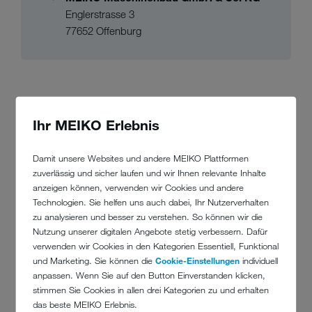
Englerstrasse 3
77652 Offenburg
UNSER BEWERBUNGSPROZESS
Ihr MEIKO Erlebnis
Damit unsere Websites und andere MEIKO Plattformen
zuverlässig und sicher laufen und wir Ihnen relevante Inhalte
anzeigen können, verwenden wir Cookies und andere
Technologien. Sie helfen uns auch dabei, Ihr Nutzerverhalten
zu analysieren und besser zu verstehen. So können wir die
Nutzung unserer digitalen Angebote stetig verbessern. Dafür
verwenden wir Cookies in den Kategorien Essentiell, Funktional
VORSTELLUNGSGESPRÄCH BEI MEIKO
und Marketing. Sie können die
Cookie-Einstellungen
individuell
anpassen. Wenn Sie auf den Button Einverstanden klicken,
Im persönlichen Gespräch prüfen wir deine
Nach
stimmen Sie Cookies in allen drei Kategorien zu und erhalten
Erfahrung und Motivation für eine Ausbildung
das beste MEIKO Erlebnis.
bzw. Ein duales Studium. Ebenso beantworten