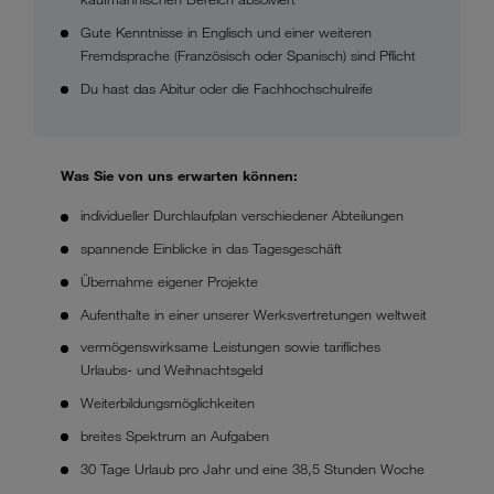
Gute Kenntnisse in Englisch und einer weiteren
Fremdsprache (Französisch oder Spanisch) sind Pflicht
Du hast das Abitur oder die Fachhochschulreife
Was Sie von uns erwarten können:
individueller Durchlaufplan verschiedener Abteilungen
spannende Einblicke in das Tagesgeschäft
Übernahme eigener Projekte
Aufenthalte in einer unserer Werksvertretungen weltweit
ver­mö­gens­wirk­same Leis­tun­gen sowie tarif­li­ches
Urlaubs- und Weih­nachts­geld
Weiterbildungsmöglichkeiten
breites Spektrum an Aufgaben
30 Tage Urlaub pro Jahr und eine 38,5 Stunden Woche