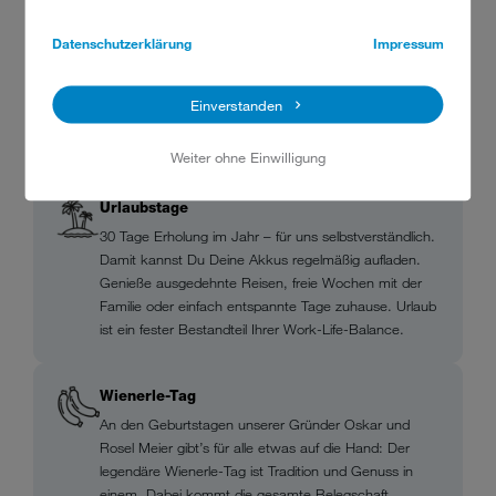
wir gerne deine Fragen und erklären dir den
Datenschutzerklärung
Impressum
Ausbildungsablauf bei MEIKO.
Einverstanden
UNSERE BENEFITS
Weiter ohne Einwilligung
Urlaubstage
30 Tage Erholung im Jahr – für uns selbstverständlich.
Damit kannst Du Deine Akkus regelmäßig aufladen.
Genieße ausgedehnte Reisen, freie Wochen mit der
Familie oder einfach entspannte Tage zuhause. Urlaub
ist ein fester Bestandteil Ihrer Work-Life-Balance.
Wienerle-Tag
An den Geburtstagen unserer Gründer Oskar und
Rosel Meier gibt’s für alle etwas auf die Hand: Der
legendäre Wienerle-Tag ist Tradition und Genuss in
einem. Dabei kommt die gesamte Belegschaft