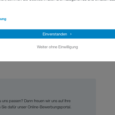
chkeiten
: strukturierte Einarbeitung in die neue
ungsmöglichkeiten z. B. über unsere hauseigene
rung
 durch Bahnhofsnähe sowie kostenlose Parkplätze
Einverstanden
Mahlzeiten
Weiter ohne Einwilligung
u uns passen? Dann freuen wir uns auf Ihre
n Sie dafür unser Online-Bewerbungsportal.