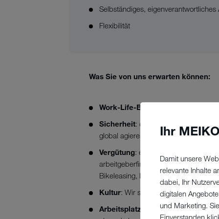
Selbständiges, eigenverantwortliches 
Flexibilität
Was Sie von uns erwarten können:
Work-Life-Balance:
30 Tage Urlau
Sicherheit
: die Sicherheit einer Sti
Ihr MEIKO
global agierendes Unternehmen mit in
Vergütung
: eine attraktive Vergütun
Damit unsere Webs
arbeitgeberfinanzierte betriebliche Al
relevante Inhalte
Bikeleasing, Mitarbeiterrabatte und 
dabei, Ihr Nutzerv
Kultur
: Wir sind MEIKOianer aus vo
digitalen Angebote
und Marketing. Si
Arbeitsplatz
: moderner Arbeitsplatz
Einverstanden klic