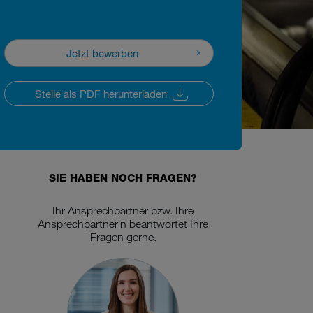
Jetzt bewerben
Jetzt bewerben
Stelle als PDF herunterladen
Stelle als PDF herunterladen
SIE HABEN NOCH FRAGEN?
Ihr Ansprechpartner bzw. Ihre
Ansprechpartnerin beantwortet Ihre
Fragen gerne.