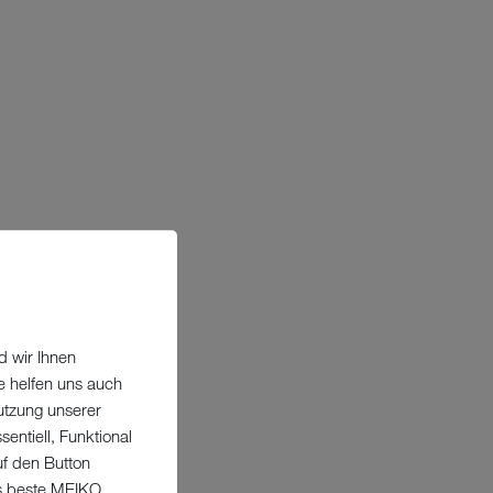
d wir Ihnen
e helfen uns auch
utzung unserer
entiell, Funktional
uf den Button
as beste MEIKO