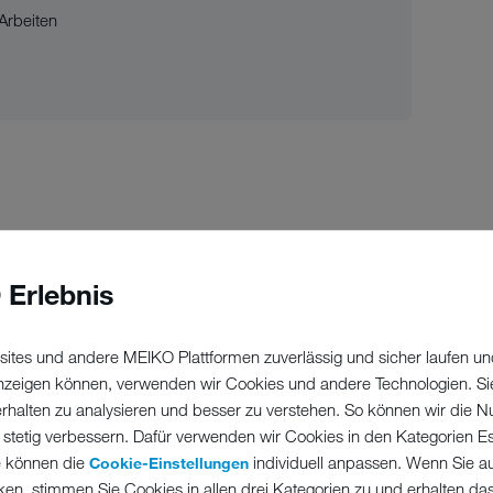
Arbeiten
b und eine 38,5-Stunden-Woche
ftung als Eigentümerin des Unternehmens sowie ein
 Erlebnis
novativen, sinnstiftenden Produkten
g inklusive Urlaubs- und Weihnachtsgelt, eine
ites und andere MEIKO Plattformen zuverlässig und sicher laufen un
tersvorsorge sowie weitere attraktive Benefits wie
 anzeigen können, verwenden wir Cookies und andere Technologien. Si
eigene Ferienwohnungen
erhalten zu analysieren und besser zu verstehen. So können wir die N
llem Herzen und leben Teamgeist: #OneMEIKO
 stetig verbessern. Dafür verwenden wir Cookies in den Kategorien Ess
e können die
individuell anpassen. Wenn Sie a
Cookie-Einstellungen
 und eine anspruchsvolle, herausfordernde und
ken, stimmen Sie Cookies in allen drei Kategorien zu und erhalten d