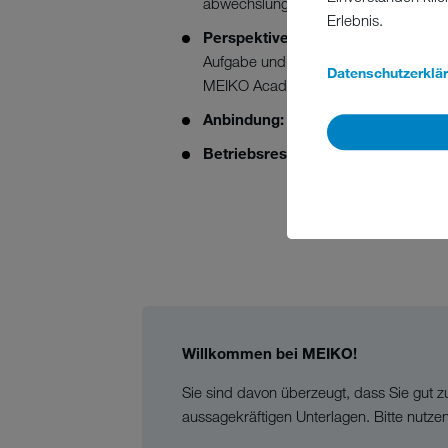
abwechslungsreiche Tätigkeit
Erlebnis.
Perspektiven/Entwicklungsmögli
Aufgabe und verschiedene Weiterbild
Datenschutzerklä
MEIKO Academy
Anbindung:
gute Verkehrsanbindung
Betriebsrestaurant
: bezuschusste 
Willkommen bei MEIKO!
Sie sind davon überzeugt, dass Sie gut z
aussagekräftigen Unterlagen. Bitte nutze