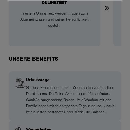
ONLINETEST
VOR
In einem Online Test werden Fragen zum
Im 
Allgemeinwissen und deiner Persönlichkeit
Erfa
gestellt.
bzw.
wir
UNSERE BENEFITS
Urlaubstage
30 Tage Erholung im Jahr – für uns selbstverständlich.
Damit kannst Du Deine Akkus regelmäßig aufladen.
Genieße ausgedehnte Reisen, freie Wochen mit der
Familie oder einfach entspannte Tage zuhause. Urlaub
ist ein fester Bestandteil Ihrer Work-Life-Balance.
Wienerle-Tag