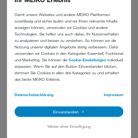
+49 (0)781 203 1787
Damit unsere Websites und andere MEIKO Plattformen
jobs@meiko-global.com
zuverlässig und sicher laufen und wir Ihnen relevante Inhalte
MEIKO Maschinenbau GmbH & Co. KG
anzeigen können, verwenden wir Cookies und andere
Englerstrasse 3
Technologien. Sie helfen uns auch dabei, Ihr Nutzerverhalten
77652 Offenburg
zu analysieren und besser zu verstehen. So können wir die
Nutzung unserer digitalen Angebote stetig verbessern. Dafür
verwenden wir Cookies in den Kategorien Essentiell, Funktional
und Marketing. Sie können die
Cookie-Einstellungen
individuell
anpassen. Wenn Sie auf den Button Einverstanden klicken,
UNSER BEWERBUNGSPROZESS
stimmen Sie Cookies in allen drei Kategorien zu und erhalten
das beste MEIKO Erlebnis.
Datenschutzerklärung
Impressum
Einverstanden
Weiter ohne Einwilligung