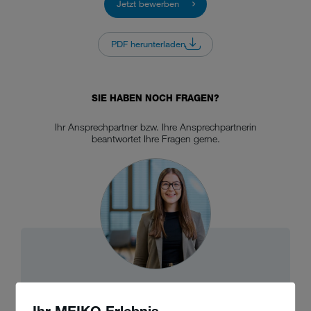
Jetzt bewerben
PDF herunterladen
SIE HABEN NOCH FRAGEN?
Ihr Ansprechpartner bzw. Ihre Ansprechpartnerin
beantwortet Ihre Fragen gerne.
Hannah Schmidt
Ihr MEIKO Erlebnis