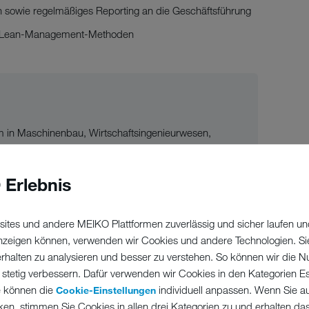
 sowie regelmäßiges Reporting an die Geschäftsführung
on Lean-Management-Methoden
 in Maschinenbau, Wirtschaftsingenieurwesen,
 Qualifikation
nnerhalb der Produktion, idealerweise im
 Erlebnis
ung
 der Blechbau- und Zerspanungstechnik
ites und andere MEIKO Plattformen zuverlässig und sicher laufen un
onsplanung und -steuerung sowie in Lean-
 anzeigen können, verwenden wir Cookies und andere Technologien. Si
erhalten zu analysieren und besser zu verstehen. So können wir die N
 stetig verbessern. Dafür verwenden wir Cookies in den Kategorien Ess
tionsfähigkeiten, Problemlösungsfähigkeit,
e können die
individuell anpassen. Wenn Sie a
Cookie-Einstellungen
geninitiative
ken, stimmen Sie Cookies in allen drei Kategorien zu und erhalten d