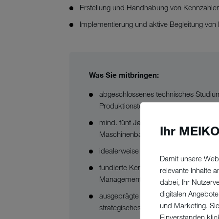
Erstellung und Handhabung von Kennzahlen
Implementierung und aktive Begleitung v
Was Sie mitbringen:
abgeschlossenes technisches Studium
Produktionstechnik oder vergleichbare
mind. fünf Jahre Führungserfahrung i
Ihr MEIKO
Maschinenbau / in der Blechbearbeit
idealerweise fundierte Kenntnisse in
Damit unsere Webs
fundierte Kenntnisse in der Produkti
relevante Inhalte
Management
dabei, Ihr Nutzerv
digitalen Angebote
ausgeprägte Führungs- und Kommunika
und Marketing. Si
strategisches Denken und eine hohe Ei
Einverstanden klic