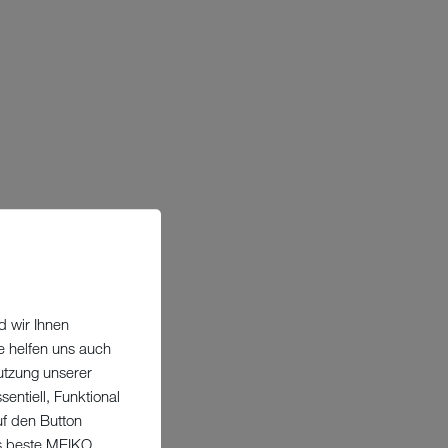
d wir Ihnen
e helfen uns auch
utzung unserer
entiell, Funktional
uf den Button
as beste MEIKO