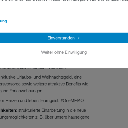
isse in Wort und Schrift
rung
Einverstanden
 und eine 38,5-Stunden-Woche mit flexiblen
Weiter ohne Einwilligung
ftung als Eigentümerin des Unternehmens sowie ein
novativen, sinnstiftenden Produkten
g inklusive Urlaubs- und Weihnachtsgeld, eine
tersvorsorge sowie weitere attraktive Benefits wie
eigene Ferienwohnungen
llem Herzen und leben Teamgeist: #OneMEIKO
chkeiten
: strukturierte Einarbeitung in die neue
ungsmöglichkeiten z. B. über unsere hauseigene