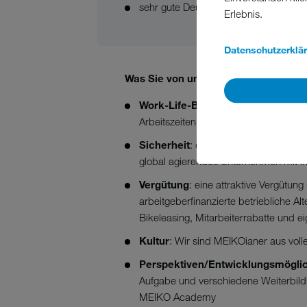
sehr gute Deutsch- und Englischkenntn
Erlebnis.
Datenschutzerklä
Was Sie von uns erwarten können:
Work-Life-Balance:
30 Tage Urlaub
Arbeitszeiten
Sicherheit
: die Sicherheit einer Sti
global agierendes Unternehmen mit in
Vergütung
: eine attraktive Vergütun
arbeitgeberfinanzierte betriebliche Al
Bikeleasing, Mitarbeiterrabatte und 
Kultur
: Wir sind MEIKOianer aus vo
Perspektiven/Entwicklungsmögli
Aufgabe und verschiedene Weiterbild
MEIKO Academy