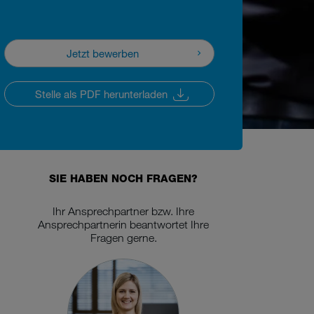
Jetzt bewerben
Jetzt bewerben
Stelle als PDF herunterladen
Stelle als PDF herunterladen
SIE HABEN NOCH FRAGEN?
Ihr Ansprechpartner bzw. Ihre
Ansprechpartnerin beantwortet Ihre
Fragen gerne.