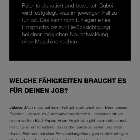
Patente diskutiert und bewertet. Dabei
wird festgelegt, was im jeweiligen Fall zu
tun ist. Das kann vom Einlegen eines
Einspruchs bis zur Berücksichtigung
bei einer möglichen Neuentwicklung
einer Maschine reichen.
WELCHE FÄHIGKEITEN BRAUCHT ES
FÜR DEINEN JOB?
Jakob:
„Man muss auf jeden Fall gut strukturiert sein. Denn unsere
Projekte – gerade im Automatisierungsbereich – beginnen oft vor
einem weißen Blatt Papier. Einen Projektplan gibt es meistens noch
nicht. Es ist entscheidend, das große Ganze zu sehen und stets
diverse Faktoren bei einer Entscheidungsfindung zu berücksichtigen.
Weitsicht und Teamfähigkeit sind da natürlich von Vorteil. Denn bei