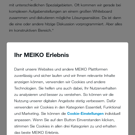
mit unterschiedlichen Spezialgebieten. Oft kommen wir gerade bei
komplexen Aufgabenstellungen an einem großen Whiteboard
zusammen und diskutieren mögliche Lösungsansätze. Da ist dann
die eine oder andere hitzige Diskussion vorprogrammiert. Aber alles
im konstruktiven Bereich.“
WELCHES PROJEKT VERGISST DU
Ihr MEIKO Erlebnis
NIE?
Damit unsere Websites und andere MEIKO Plattformen
Jakob:
„Da gab es ein Automationsprojekt, bei dem eine vollständige
zuverlässig und sicher laufen und wir Ihnen relevante Inhalte
Vollautomatisierung zwischen verschiedenen
anzeigen können, verwenden wir Cookies und andere
Automatisierungsmodulen realisiert werden musste. Wir hatten über
Technologien. Sie helfen uns auch dabei, Ihr Nutzerverhalten
viele Wochen die einzelnen Bausteine detailliert programmiert und
zu analysieren und besser zu verstehen. So können wir die
getestet. Jedes einzelne Modul funktionierte einwandfrei, nur der
Nutzung unserer digitalen Angebote stetig verbessern. Dafür
übergreifende Prozess wollte einfach nicht flüssig durchlaufen. Da
verwenden wir Cookies in den Kategorien Essentiell, Funktional
haben wir eines Morgens im Team beschlossen, dass wir das Projekt
und Marketing. Sie können die
Cookie-Einstellungen
individuell
noch mal auf „null“ setzen. Mit einem neuen Prozess haben wir dann
anpassen. Wenn Sie auf den Button Einverstanden klicken,
in deutlich kürzerer Zeit das Problem gelöst.“
stimmen Sie Cookies in allen drei Kategorien zu und erhalten
das beste MEIKO Erlebnis.